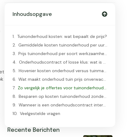
Inhoudsopgave
n
Tuinonderhoud kosten: wat bepaalt de prijs?
Gemiddelde kosten tuinonderhoud per uur en per bezoek
Prijs tuinonderhoud per soort werkzaamheden
Onderhoudscontract of losse klus: wat is goedkoper?
Hovenier kosten onderhoud versus tuinman kosten
et
ok
Wat maakt onderhoud tuin prijs onverwacht hoog?
Zo vergelijk je offertes voor tuinonderhoud slim
Besparen op kosten tuinonderhoud zonder kwaliteitsverlies
Wanneer is een onderhoudscontract interessant?
e
Veelgestelde vragen
Recente Berichten