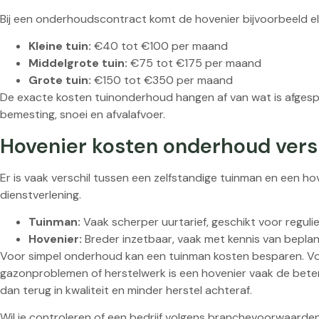
Bij een onderhoudscontract komt de hovenier bijvoorbeeld el
Kleine tuin:
€40 tot €100 per maand
Middelgrote tuin:
€75 tot €175 per maand
Grote tuin:
€150 tot €350 per maand
De exacte kosten tuinonderhoud hangen af van wat is afgespr
bemesting, snoei en afvalafvoer.
Hovenier kosten onderhoud vers
Er is vaak verschil tussen een zelfstandige tuinman en een hoven
dienstverlening.
Tuinman:
Vaak scherper uurtarief, geschikt voor reguli
Hovenier:
Breder inzetbaar, vaak met kennis van beplan
Voor simpel onderhoud kan een tuinman kosten besparen. Vo
gazonproblemen of herstelwerk is een hovenier vaak de bete
dan terug in kwaliteit en minder herstel achteraf.
Wil je controleren of een bedrijf volgens branchevoorwaarden