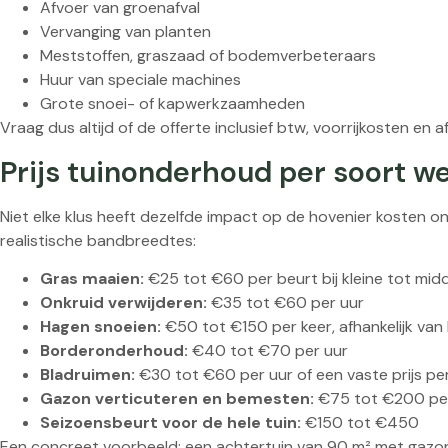
Afvoer van groenafval
Vervanging van planten
Meststoffen, graszaad of bodemverbeteraars
Huur van speciale machines
Grote snoei- of kapwerkzaamheden
Vraag dus altijd of de offerte inclusief btw, voorrijkosten en af
Prijs tuinonderhoud per soort 
Niet elke klus heeft dezelfde impact op de hovenier koste
realistische bandbreedtes:
Gras maaien:
€25 tot €60 per beurt bij kleine tot mid
Onkruid verwijderen:
€35 tot €60 per uur
Hagen snoeien:
€50 tot €150 per keer, afhankelijk van
Borderonderhoud:
€40 tot €70 per uur
Bladruimen:
€30 tot €60 per uur of een vaste prijs pe
Gazon verticuteren en bemesten:
€75 tot €200 per
Seizoensbeurt voor de hele tuin:
€150 tot €450
Een concreet voorbeeld: een achtertuin van 90 m² met gazon