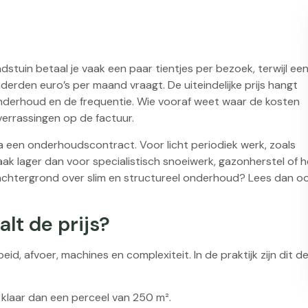
stuin betaal je vaak een paar tientjes per bezoek, terwijl ee
derden euro’s per maand vraagt. De uiteindelijke prijs hangt
 onderhoud en de frequentie. Wie vooraf weet waar de kosten
verrassingen op de factuur.
ia een onderhoudscontract. Voor licht periodiek werk, zoals
vaak lager dan voor specialistisch snoeiwerk, gazonherstel of h
achtergrond over slim en structureel onderhoud? Lees dan o
lt de prijs?
, afvoer, machines en complexiteit. In de praktijk zijn dit d
r klaar dan een perceel van 250 m².