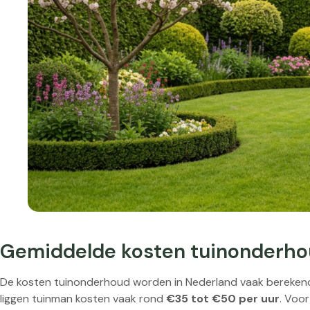
Gemiddelde kosten tuinonderhou
De kosten tuinonderhoud worden in Nederland vaak berekend 
liggen tuinman kosten vaak rond
€35 tot €50 per uur
. Voor