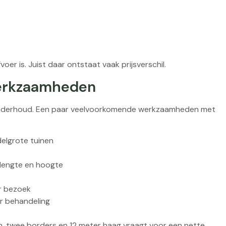
voer is. Juist daar ontstaat vaak prijsverschil.
werkzaamheden
n onderhoud. Een paar veelvoorkomende werkzaamheden met
delgrote tuinen
 lengte en hoogte
r bezoek
 behandeling
, twee borders en 12 meter haag vraagt voor een nette