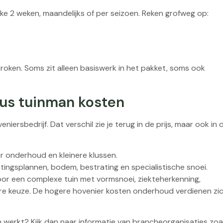
ke 2 weken, maandelijks of per seizoen. Reken grofweg op:
oken. Soms zit alleen basiswerk in het pakket, soms ook
us tuinman kosten
iersbedrijf. Dat verschil zie je terug in de prijs, maar ook in 
er onderhoud en kleinere klussen.
tingsplannen, bodem, bestrating en specialistische snoei.
or een complexe tuin met vormsnoei, ziekteherkenning,
re keuze. De hogere hovenier kosten onderhoud verdienen zi
 werkt? Kijk dan naar informatie van brancheorganisaties zoa