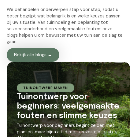
We behandelen onderwerpen stap voor stap, zodat u
beter begrijpt wat belangrijk is en welke keuzes passen
bij uw situatie. Van tuinindeling en beplanting tot
seizoensonderhoud en veelgemaakte fouten: onze
blogs helpen u om bewuster met uw tuin aan de slag te
gaan.
Bekijk alle blogs →
TUINONTWERP MAKEN
Tuinontwerp voor
beginners: veelgemaakte
fouten en slimme keuzes
Tuinontwerp voor beginners begint zelden met
planten, maar bijna altijd met keuzes die je later