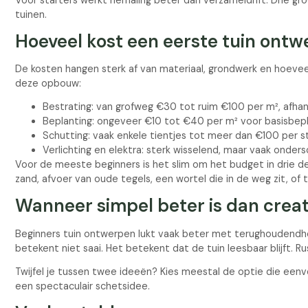
Voor starters werkt herhaling beter dan verzameldrift. Drie gro
tuinen.
Hoeveel kost een eerste tuin ont
De kosten hangen sterk af van materiaal, grondwerk en hoeveel
deze opbouw:
Bestrating: van grofweg €30 tot ruim €100 per m², afhank
Beplanting: ongeveer €10 tot €40 per m² voor basisbepl
Schutting: vaak enkele tientjes tot meer dan €100 per st
Verlichting en elektra: sterk wisselend, maar vaak onders
Voor de meeste beginners is het slim om het budget in drie del
zand, afvoer van oude tegels, een wortel die in de weg zit, of
Wanneer simpel beter is dan creat
Beginners tuin ontwerpen lukt vaak beter met terughoudendhei
betekent niet saai. Het betekent dat de tuin leesbaar blijft. R
Twijfel je tussen twee ideeën? Kies meestal de optie die eenvo
een spectaculair schetsidee.