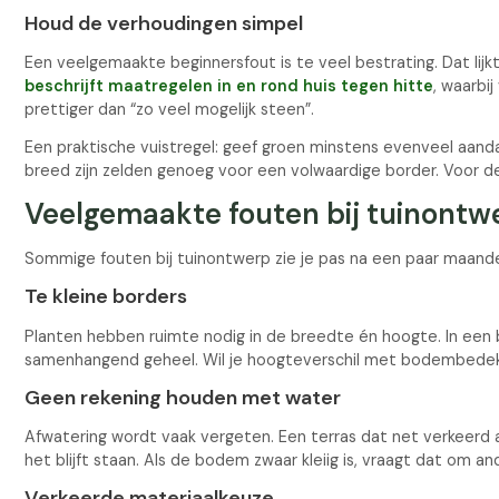
Houd de verhoudingen simpel
Een veelgemaakte beginnersfout is te veel bestrating. Dat lij
beschrijft maatregelen in en rond huis tegen hitte
, waarbi
prettiger dan “zo veel mogelijk steen”.
Een praktische vuistregel: geef groen minstens evenveel aandac
breed zijn zelden genoeg voor een volwaardige border. Voor 
Veelgemaakte fouten bij tuinontw
Sommige fouten bij tuinontwerp zie je pas na een paar maanden.
Te kleine borders
Planten hebben ruimte nodig in de breedte én hoogte. In een bo
samenhangend geheel. Wil je hoogteverschil met bodembedekk
Geen rekening houden met water
Afwatering wordt vaak vergeten. Een terras dat net verkeerd af
het blijft staan. Als de bodem zwaar kleiig is, vraagt dat om 
Verkeerde materiaalkeuze