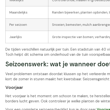
Wekelijks
Controleronde, maaien in groeiseizoen
Maandelijks
Randen bijwerken, planten opbinden, 
Per seizoen
Snoeien, bemesten, mulch aanbrengen,
Jaarlijks
Grote inspectie van bomen, verharding
De tijden verschillen natuurlijk per tuin. Een stadstuin van 
Toch helpt dit schema om onderhoud van de tuin voorspelbaa
Seizoenswerk: wat je wanneer doe
Veel problemen ontstaan doordat klussen op het verkeerde m
kort de zomer in sturen maakt het kwetsbaar. Seizoensgericht
Voorjaar
Het voorjaar is het moment om schoon te maken, te herstellen 
borders lucht geven. Ook controleer je welke planten de winte
Voor een complete seizoenschecklist kun je door naar
Voorjaa