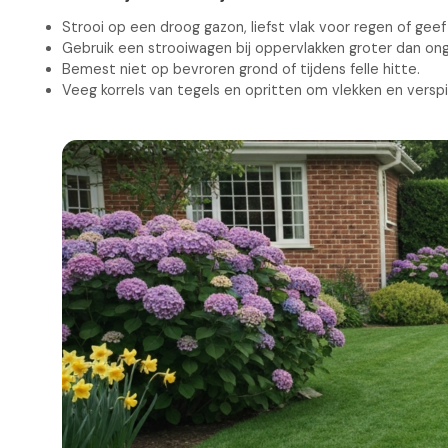
Strooi op een droog gazon, liefst vlak voor regen of geef
Gebruik een strooiwagen bij oppervlakken groter dan ong
Bemest niet op bevroren grond of tijdens felle hitte.
Veeg korrels van tegels en opritten om vlekken en verspi