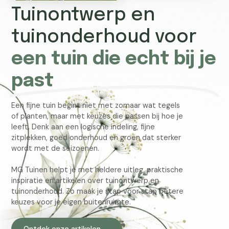
Tuinontwerp en
tuinonderhoud voor
een tuin die echt bij je
past
Een fijne tuin begint niet met zomaar wat tegels
of planten, maar met keuzes die passen bij hoe je
leeft. Denk aan een logische indeling, fijne
zitplekken, goed onderhoud en groen dat sterker
wordt met de seizoenen.
MG Tuinen helpt je met heldere uitleg, praktische
inspiratie en artikelen over tuinontwerp en
tuinonderhoud. Zo maak je stap voor stap betere
keuzes voor je eigen buitenruimte.
Ontdek onze artikelen →