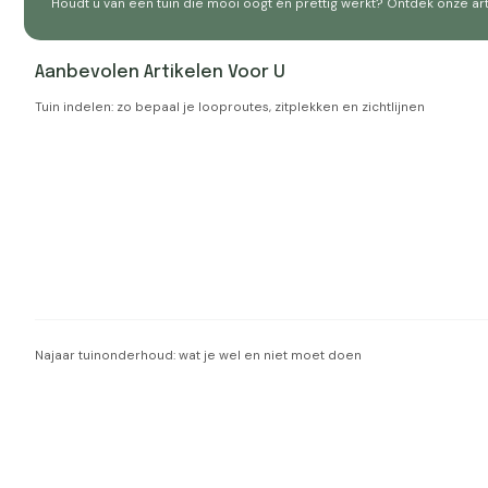
Houdt u van een tuin die mooi oogt én prettig werkt? Ontdek onze ar
Aanbevolen Artikelen Voor U
Tuin indelen: zo bepaal je looproutes, zitplekken en zichtlijnen
Najaar tuinonderhoud: wat je wel en niet moet doen